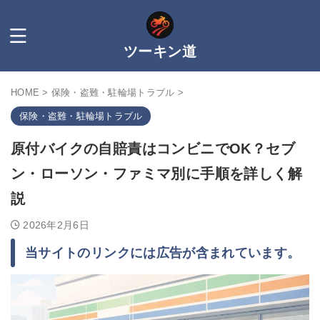
ツーキン道
HOME
>
保険・盗難・駐輪場トラブル
>
保険・盗難・駐輪場トラブル
原付バイクの自賠責はコンビニでOK？セブ
ン・ローソン・ファミマ別に手順を詳しく解
説
2026年2月6日
当サイトのリンクには広告が含まれています。